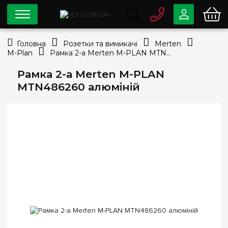
0 800
33-63-07
Головна
Розетки та вимикачі
Merten
Безкоштовно
M-Plan
Рамка 2-а Merten M-PLAN MTN486260 алюміній
info@e7.com.ua
044
334-79-78
Рамка 2-а Merten M-PLAN
MTN486260 алюміній
Viber
Telegram