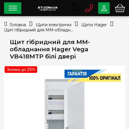
0 800
33-63-07
Головна
Щити електричні
Щити Hager
Безкоштовно
Щит гібридний для ММ-обладнання Hager Vega VB418MTP білі двері
info@e7.com.ua
044
334-79-78
Щит гібридний для ММ-
обладнання Hager Vega
Viber
Telegram
VB418MTP білі двері
Знижка до 25%