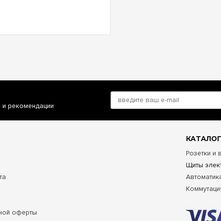
и и рекомендации
КАТАЛОГ
Розетки и
Щиты элек
та
Автоматик
Коммутаци
ной оферты