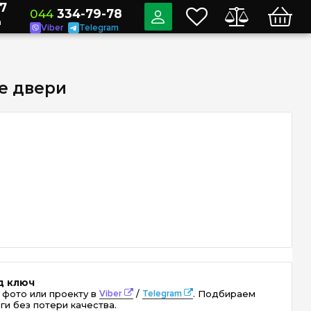
7
044
334-79-78
a
Viber
Telegram
е двери
д ключ
 фото или проекту в
Viber
/
Telegram
. Подбираем
ги без потери качества.