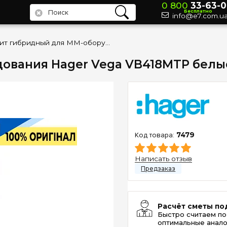
0 800
33-63-0
Бесплатно
info@e7.com.u
Щит гибридный для ММ-оборудования Hager Vega VB418MTP белые двери
ования Hager Vega VB418MTP белы
7479
Написать отзыв
Расчёт сметы по
Быстро считаем по
оптимальные анало