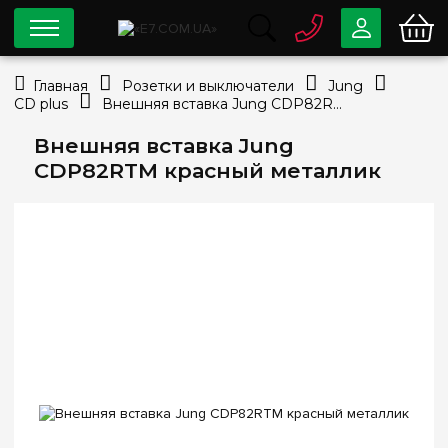
0 800
33-63-07
Главная
Розетки и выключатели
Jung
Бесплатно
CD plus
Внешняя вставка Jung CDP82RTM красный металлик
info@e7.com.ua
044
334-79-78
Внешняя вставка Jung
CDP82RTM красный металлик
Viber
Telegram