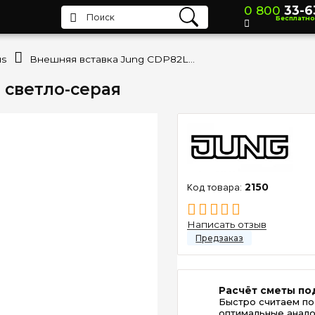
0 800
33-6
Бесплатно
us
Внешняя вставка Jung CDP82LG светло-серая
 светло-серая
2150
Написать отзыв
Расчёт сметы по
Быстро считаем по
оптимальные анало