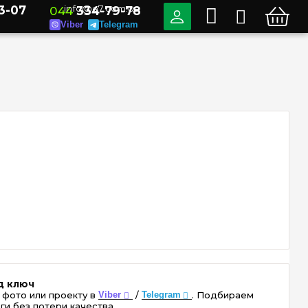
3-07
info@e7.com.ua
044
334-79-78
Viber
Telegram
д ключ
 фото или проекту в
Viber
/
Telegram
. Подбираем
ги без потери качества.