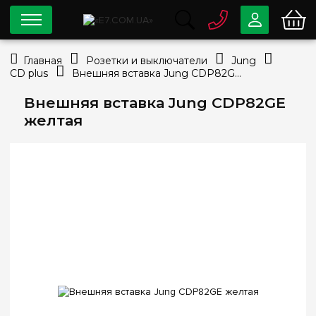
0 800
33-63-07
Главная
Розетки и выключатели
Jung
Бесплатно
CD plus
Внешняя вставка Jung CDP82GE желтая
info@e7.com.ua
044
334-79-78
Внешняя вставка Jung CDP82GE
желтая
Viber
Telegram