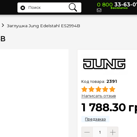
0 800
33-63-0
Бесплатно
Заглушка Jung Edelstahl ES2994B
4B
2391
Написать отзыв
1 788
.
30
г