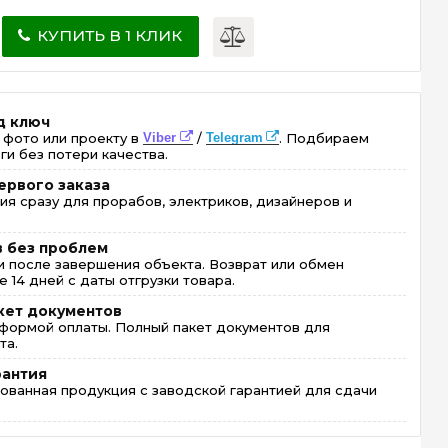
КУПИТЬ В 1 КЛИК
д ключ
 фото или проекту в
Viber
/
Telegram
. Подбираем
ги без потери качества.
ервого заказа
ия сразу для прорабов, электриков, дизайнеров и
в без проблем
 после завершения объекта. Возврат или обмен
 14 дней с даты отгрузки товара.
кет документов
формой оплаты. Полный пакет документов для
та.
рантия
ованная продукция с заводской гарантией для сдачи