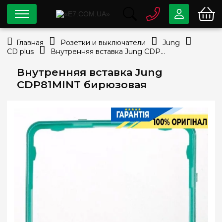
0 800
33-63-07
Главная
Розетки и выключатели
Jung
Бесплатно
CD plus
Внутренняя вставка Jung CDP81MINT бирюзовая
info@e7.com.ua
044
334-79-78
Внутренняя вставка Jung
CDP81MINT бирюзовая
Viber
Telegram