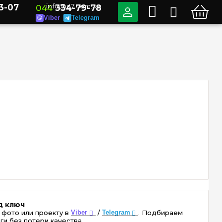
3-07
info@e7.com.ua
044
334-79-78
Viber
Telegram
д ключ
 фото или проекту в
Viber
/
Telegram
. Подбираем
ги без потери качества.