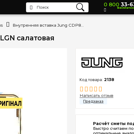
0 800
33-6
Бесплатно
us
Внутренняя вставка Jung CDP81LGN салатовая
1LGN салатовая
2138
Написать отзыв
Расчёт сметы по
Быстро считаем по
оптимальные анало