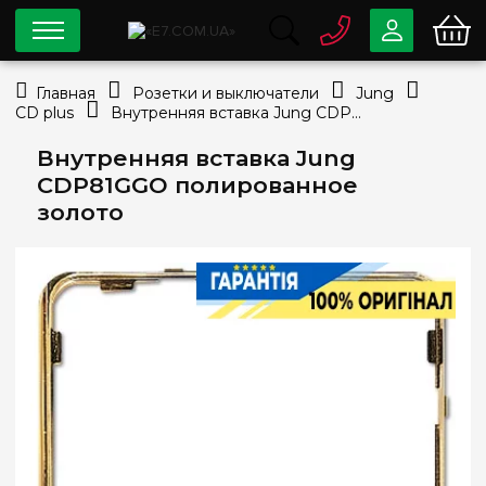
0 800
33-63-07
Главная
Розетки и выключатели
Jung
Бесплатно
CD plus
Внутренняя вставка Jung CDP81GGO полированное золото
info@e7.com.ua
044
334-79-78
Внутренняя вставка Jung
CDP81GGO полированное
Viber
Telegram
золото