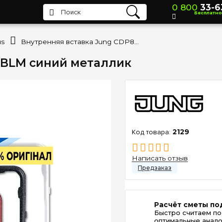
0 800
33-6
Бесплатно
us
Внутренняя вставка Jung CDP81BLM синий металлик
1BLM синий металлик
2129
Написать отзыв
Расчёт сметы по
Быстро считаем по
оптимальные анало