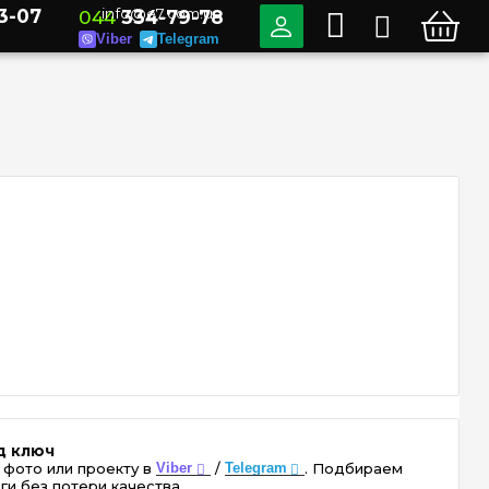
3-07
info@e7.com.ua
044
334-79-78
Viber
Telegram
д ключ
 фото или проекту в
Viber
/
Telegram
. Подбираем
ги без потери качества.