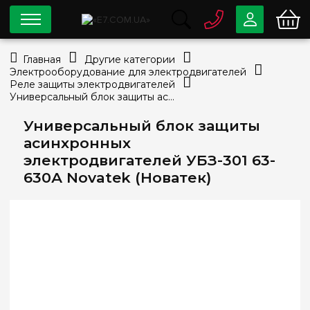
0 800
33-63-07
Главная
Другие категории
Бесплатно
Электрооборудование для электродвигателей
info@e7.com.ua
Реле защиты электродвигателей
044
334-79-78
Универсальный блок защиты асинхронных электродвигателей УБЗ-301 63-630А Novatek (Новатек)
Viber
Telegram
Универсальный блок защиты
асинхронных
электродвигателей УБЗ-301 63-
630А Novatek (Новатек)