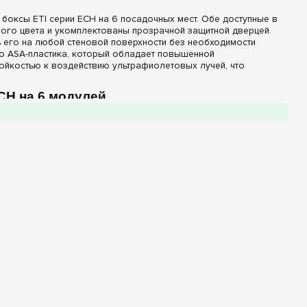
оксы ETI серии ECH на 6 посадочных мест. Обе доступные в
ого цвета и укомплектованы прозрачной защитной дверцей.
 его на любой стеновой поверхности без необходимости
о ASA-пластика, который обладает повышенной
тойкостью к воздействию ультрафиолетовых лучей, что
CH на 6 модулей
одулей спроектирована с упором на надежность и удобство
бесшовным эластичным уплотнителем, который при закрытии
одульных аппаратов от проливного дождя, водяных струй,
ей поставляются с оригинальными шинами для подключения
ачительно ускоряет расключение кабеля, обеспечивает
ка позволяет визуально мониторить положение рычагов
я или таймеров без необходимости открывать внутренний
 предусмотрены точные заводские насечки под установку
 полностью сохранив герметичность конструкции после
улей