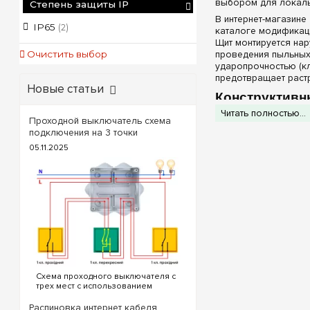
выбором для локаль
Степень защиты IP
В интернет-магазине
IP65
(2)
каталоге модификац
Щит монтируется нар
проведения пыльных
Очистить выбор
ударопрочностью (кл
предотвращает раст
Новые статьи
Конструктивн
Читать полностью...
Компактная серия п
Проходной выключатель схема
подключения:
подключения на 3 точки
Абсолютная гер
05.11.2025
плотно прижимаетс
мелкой строительн
Штатные изоли
заземления и нул
плотность контакт
Информативная
автоматов, считыв
герметичный отсек
Удобные вышта
гермовводов (саль
завершения монта
Схема проходного выключателя с
трех мест с использованием
проходных и перекрестного
Технические 
выключателя. Для реализации
Распиновка интернет кабеля