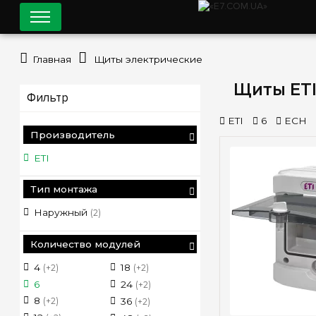
Главная
Щиты электрические
Щиты ETI
Фильтр
ETI
6
ECH
Производитель
ETI
Тип монтажа
Наружный
(2)
Количество модулей
4
18
(+2)
(+2)
6
24
(+2)
8
(+2)
36
(+2)
Быстрый п