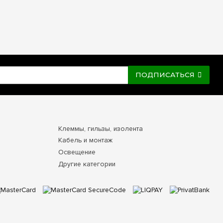
 установке под открытым небом обязательно заводите питающие
сключит затекание дождевой воды или конденсата по наружной
юбых погодных условиях! Заказывайте оригинальные
м сертифицированную продукцию словенского бренда с
лектовать бокс надежной автоматикой и оперативно
аины.
ПОДПИСАТЬСЯ
Клеммы, гильзы, изолента
Кабель и монтаж
Освещение
Другие категории