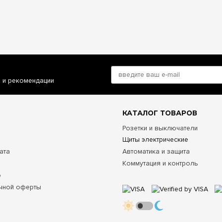
я в отдельно стоящих беседках, банях или гаражах. При наружной
а и затягивайте сальники (гермовводы) до упора. Это полностью и
трь бокса.
омиссную безопасность и долговечность электрооборудования в л
иты ETI серии ECH на 6 модулей
на e7.com.ua. Мы поставляе
ией, предлагаем доступные цены, помогаем профессионально укомп
 Киев, Харьков, Днепр, Одессу, Львов и все остальные города Укр
и и рекомендации
КАТАЛОГ ТОВАРОВ
Розетки и выключатели
Щиты электрические
ата
Автоматика и защита
Коммутация и контроль
о
чной оферты