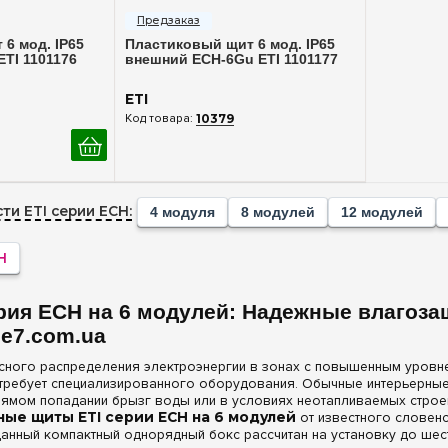
6 мод. IP65
Пластиковый щит 6 мод. IP65
TI 1101176
внешний ECH-6Gu ETI 1101177
ETI
10379
ти ETI серии ECH:
4 модуля
8 модулей
12 модулей
H
рия ECH на 6 модулей: Надежные влагоз
 e7.com.ua
сного распределения электроэнергии в зонах с повышенным уровне
 требует специализированного оборудования. Обычные интерьерные
прямом попадании брызг воды или в условиях неотапливаемых стро
ые щиты ETI серии ECH на 6 модулей
от известного словенс
анный компактный однорядный бокс рассчитан на установку до шес