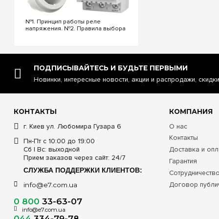
электрооборудовани
кабели снизу корпус
№1. Принцип работы реле
оболочке кабеля вну
напряжения. №2. Правила выбора
реле напряжения. №3.
Выбирайте бескомпр
Функциональность и настройки
влагозащищенные
щ
реле напряжения. №4.
Управление реле напряжения
официальной гарант
через Wi-Fi. №5. Реле напряжения
отправляем заказы в
ПОДПИСЫВАЙТЕСЬ И БУДЬТЕ ПЕРВЫМИ
или стаб...
Новинки, интересные новости, акции и распродажи, скидк
КОНТАКТЫ
КОМПАНИЯ
г. Киев ул. Любомира Гузара 6
О нас
Контакты
Пн-Пт с 10:00 до 19:00
Сб | Вс: выходной
Доставка и опл
Прием заказов через сайт: 24/7
Гарантия
СЛУЖБА ПОДДЕРЖКИ КЛИЕНТОВ:
Сотрудничеств
Договор публи
info@e7.com.ua
0 800
33-63-07
info@e7.com.ua
044
334-79-78