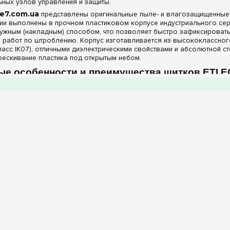
ных узлов управления и защиты.
e7.com.ua
представлены оригинальные пыле- и влагозащищенные б
ии выполнены в прочном пластиковом корпусе индустриального сер
ужным (накладным) способом, что позволяет быстро зафиксировать
 работ по штроблению. Корпус изготавливается из высококлассног
асс IK07), отличными диэлектрическими свойствами и абсолютной с
рескивание пластика под открытым небом.
ые особенности и преимущества щитков ETI E
ыле- и влагозащищенных распределительных боксов ETI ECH на 6 м
метичность класса IP65:
Внутренний контур корпуса снабжен 
я дверцей. Это гарантирует стопроцентную защиту установленных м
ой пыли или производственной стружки.
рованные клеммы PE+N в комплекте:
Обе модели на 6 модул
евых рабочих проводников. Наличие фирменных клеммных блоков зн
ов и избавляет от лишних затрат на аксессуары.
 прозрачная дверца:
Откидная смотровая дверца синего оттен
ать текущие показания индикаторов фаз, цифровых реле напряжени
.
мповки для кабельных вводов:
На торцевых стенках корпуса
ников). Это позволяет аккуратно завести кабели нужного сечения,
жа.
характеристики щитов ETI серии ECH на 6 мод