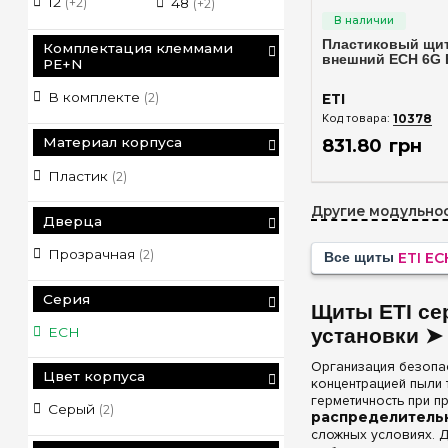
12
(+2)
48
(+2)
Пластиковый щит 
Комплектация клеммами
внешний ECH 6G E
PE+N
В комплекте
(2)
ETI
10378
Материал корпуса
831
.
80
грн
Пластик
(2)
Другие модульнос
Дверца
Прозрачная
(2)
Все щиты
ETI EC
Серия
Щиты ETI се
установки ➤
ECH
Организация безопа
Цвет корпуса
концентрацией пыли
герметичность при 
Серый
(2)
распределительн
сложных условиях. Д