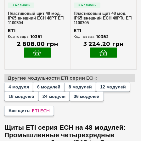
Наружный
(2)
Пластиковый щит 48 мод.
Пластиковый щит 48 мод.
IP65 внешний ECH 48PT ETI
IP65 внешний ECH 48PTu ETI
Количество модулей
1100304
1100305
ETI
ETI
4
(+2)
10381
10382
6
2 808
.
00
грн
3 224
.
20
грн
(+2)
8
(+2)
12
(+2)
18
(+2)
Другие модульности ETI серии ECH:
24
(+2)
4 модуля
6 модулей
8 модулей
12 модулей
36
(+2)
18 модулей
24 модуля
36 модулей
48
Все щиты
ETI ECH
Комплектация клеммами PE+N
В комплекте
Щиты ETI серия ECH на 48 модулей:
(2)
Промышленные четырехрядные