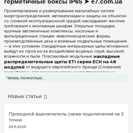
герметичные боксы IP65 ➤ e7.com.ua
Материал корпуса
Проектирование и развертывание масштабных систем
Пластик
(2)
энергораспределения, автоматизации и защиты на объектах
со сложной эксплуатационной средой накладывает жесткие
требования к монтажным шкафам. Открытые площадки,
Дверца
крупные автомоечные комплексы, насосные и
фильтрационные станции, животноводческие фермы,
Прозрачная
(2)
производственные цеха и влажные подвальные помещения
— в этих условиях стандартные интерьерные щиты мгновенно
выйдут из строя из-за воздействия водяных струй, высокой
Серия
влажности и пыли. Пластиковые модульные
накладные
распределительные щиты ETI серии ECH на 48
ECH
модулей
от ведущего европейского бренда (Словения)
ECT
разработаны для решения сложных электромонтажных
(+2)
задач. Четырехрядная конструкция (конфигурация 4х12
Читать полностью...
ERP
(+2)
модулей) предоставляет максимальный объем полезного
пространства для построения разветвленных схем
WRP
(+1)
управления, обеспечивая бескомпромиссную изоляцию
Новые статьи
электроники.
В каталоге интернет-магазина
e7.com.ua
представлены
Цвет корпуса
оригинальные влагозащищенные боксы ETI серии ECH на 48
Проходной выключатель схема подключения на 3
посадочных мест. Модели этой линейки выполнены в
Серый
(2)
точки
массивном жестком пластиковом корпусе серого цвета и
снабжены прочными прозрачными дверцами для каждого
05.11.2025
монтажного ряда. Наружный (накладной) способ монтажа
Степень защиты IP