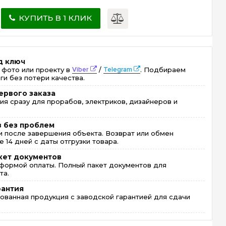
КУПИТЬ В 1 КЛИК
д ключ
 фото или проекту в
Viber
/
Telegram
. Подбираем
ги без потери качества.
ервого заказа
ия сразу для прорабов, электриков, дизайнеров и
в без проблем
 после завершения объекта. Возврат или обмен
 14 дней с даты отгрузки товара.
кет документов
формой оплаты. Полный пакет документов для
та.
рантия
ованная продукция с заводской гарантией для сдачи