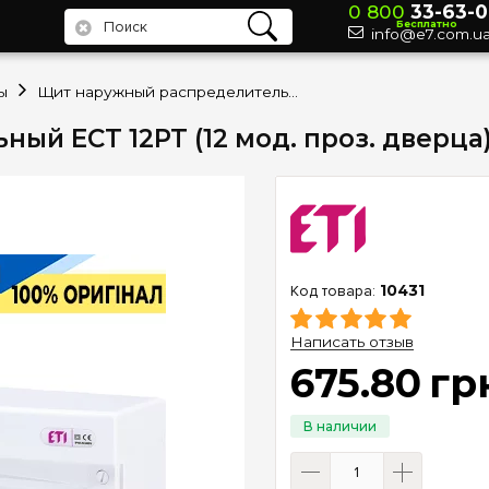
0 800
33-63-0
Бесплатно
info@e7.com.u
ы
Щит наружный распределительный ECT 12PT (12 мод. проз. дверца) IP40 ETI 1101001
 ECT 12PT (12 мод. проз. дверца) I
10431
Написать отзыв
675
.
80
гр