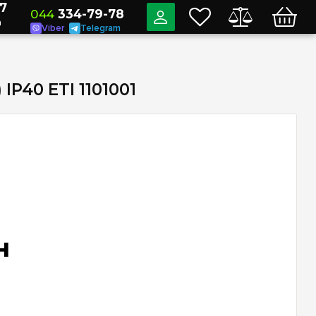
7
044
334-79-78
a
Viber
Telegram
P40 ETI 1101001
н