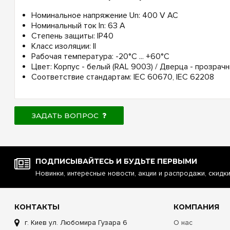
Номинальное напряжение Un: 400 V AC
Номинальный ток In: 63 А
Степень защиты: IP40
Класс изоляции: II
Рабочая температура: -20°C ... +60°C
Цвет: Корпус - белый (RAL 9003) / Дверца - прозрач
Соответствие стандартам: IEC 60670, IEC 62208
ЗАДАТЬ ВОПРОС
ПОДПИСЫВАЙТЕСЬ И БУДЬТЕ ПЕРВЫМИ
Новинки, интересные новости, акции и распродажи, скидк
КОНТАКТЫ
КОМПАНИЯ
г. Киев ул. Любомира Гузара 6
О нас