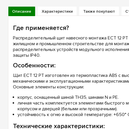
Описание
Характеристики
Также покупают
С
Где применяется?
Распределительный щит навесного монтажа ECT 12 PT (
жилищном и промышленном строительстве для монтажа
распределительных устройств модульного исполнения
защиты IP40.
Особенности:
Щит ECT 12 PT изготовлен из термопластика ABS с вы
механическими и эксплуатационными характеристиками
Основные элементы конструкции:
корпус, оснащенный шиной TH35, шинами N и PE.
личная часть комплектуется элементами быстрого м
корпусом и дверцей (белыми или прозрачными).
устойчивость к огню и высокой температуре: +650° С
Технические характеристики: