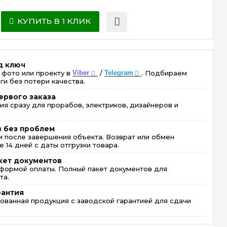
КУПИТЬ В 1 КЛИК
д ключ
 фото или проекту в
Viber
/
Telegram
. Подбираем
ги без потери качества.
ервого заказа
ия сразу для прорабов, электриков, дизайнеров и
в без проблем
 после завершения объекта. Возврат или обмен
 14 дней с даты отгрузки товара.
кет документов
формой оплаты. Полный пакет документов для
та.
рантия
ованная продукция с заводской гарантией для сдачи