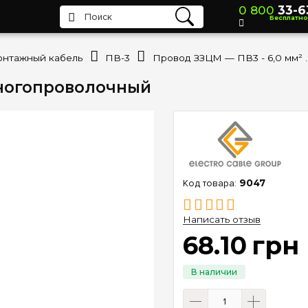
0 800
33-6
Бесплатно
нтажный кабель
ПВ-3
Провод ЗЗЦМ — ПВ3 - 6
многопроволочный
9047
Написать отзыв
68
.
10
грн