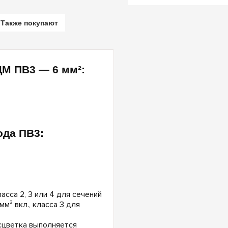
Также покупают
М ПВ3 — 6 мм²:
да ПВ3:
асса 2, 3 или 4 для сечений
 мм² вкл., класса 3 для
асцветка выполняется