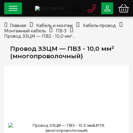
0 800
33-63-07
Главная
Кабель и монтаж
Кабель-провод
Бесплатно
Монтажный кабель
ПВ-3
info@e7.com.ua
Провод ЗЗЦМ — ПВ3 - 10,0 мм² (многопроволочный)
044
334-79-78
Провод ЗЗЦМ — ПВ3 - 10,0 мм²
Viber
Telegram
(многопроволочный)