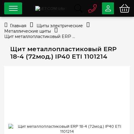
0 800
33-63-07
Главная
Щиты электрические
Бесплатно
Металлические щиты
info@e7.com.ua
Щит металлопластиковый ERP 18-4 (72мод.) IP40 ETI 1101214
044
334-79-78
Щит металлопластиковый ERP
Viber
Telegram
18-4 (72мод.) IP40 ETI 1101214