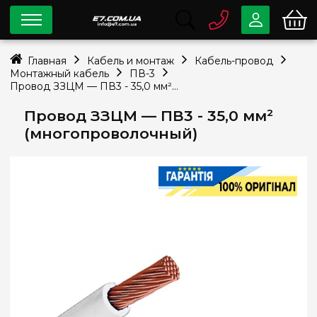
0 800
33-63-07
Главная
Кабель и монтаж
Кабель-провод
Бесплатно
Монтажный кабель
ПВ-3
info@e7.com.ua
Провод ЗЗЦМ — ПВ3 - 35,0 мм² (многопроволочный)
044
334-79-78
Провод ЗЗЦМ — ПВ3 - 35,0 мм²
Viber
Telegram
(многопроволочный)