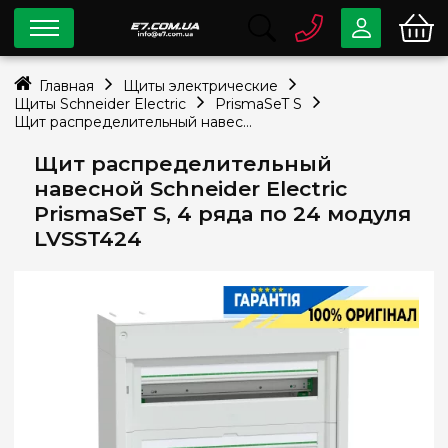
0 800
33-63-07
Главная
Щиты электрические
Бесплатно
Щиты Schneider Electric
PrismaSeT S
info@e7.com.ua
Щит распределительный навесной Schneider Electric PrismaSeT S, 4 ряда по 24 модуля LVSST424
044
334-79-78
Щит распределительный
Viber
Telegram
навесной Schneider Electric
PrismaSeT S, 4 ряда по 24 модуля
LVSST424