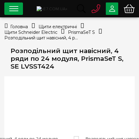
0 800
33-63-07
Головна
Щити електричні
Безкоштовно
Щити Schneider Electric
PrismaSeT S
info@e7.com.ua
Розподільний щит навісний, 4 ряди по 24 модуля, PrismaSeT S, SE LVSST424
044
334-79-78
Розподільний щит навісний, 4
Viber
Telegram
ряди по 24 модуля, PrismaSeT S,
SE LVSST424