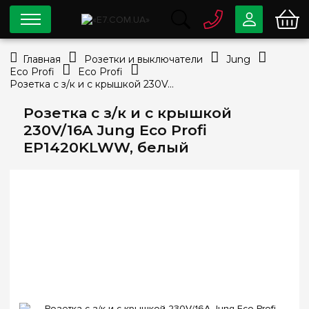
0 800
33-63-07
Главная
Розетки и выключатели
Jung
Бесплатно
Eco Profi
Eco Profi
info@e7.com.ua
Розетка с з/к и с крышкой 230V/16A Jung Eco Profi EP1420KLWW, белый
044
334-79-78
Розетка с з/к и с крышкой
Viber
Telegram
230V/16A Jung Eco Profi
EP1420KLWW, белый