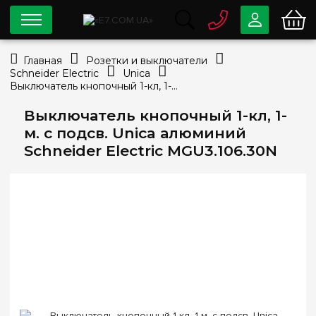
0 800
33-63-07
Главная
Розетки и выключатели
Бесплатно
Schneider Electric
Unica
info@e7.com.ua
Выключатель кнопочный 1-кл, 1-м. c подсв. Unica алюминий Schneider Electric MGU3.106.30N
044
334-79-78
Выключатель кнопочный 1-кл, 1-
Viber
Telegram
м. c подсв. Unica алюминий
Schneider Electric MGU3.106.30N