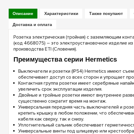
Описание
Характеристики
Также покупают
Доставка и оплата
Розетка электрическая (тройная) с заземляющим конта
(код 4668075) – это электроустановочное изделие из 
производства ETI (Словения).
Преимущества серии Hermetics
Выключатели и розетки (IP54) Hermetics имеют съе
обеспечивает доступ со всех сторон и упрощает пр
Контактная группа розетки имеет серебряные напайк
увеличить срок эксплуатации изделия.
Двойные и тройные розетки имеют внутреннее разве
существенно сократит время на монтаж.
Универсальная передняя часть выключателей и розе
крепить крышку в любом положении, что обеспечив
кабеля как сверху, так и снизу.
Уплотнительный сальник обеспечивает герметичност
Универсальные винты под шлицевую или крестообра