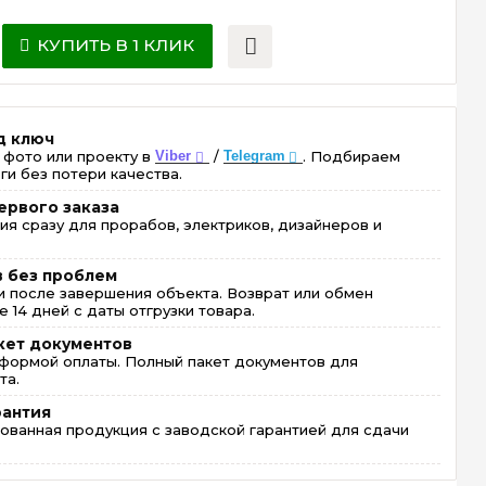
КУПИТЬ В 1 КЛИК
д ключ
 фото или проекту в
Viber
/
Telegram
. Подбираем
ги без потери качества.
ервого заказа
ия сразу для прорабов, электриков, дизайнеров и
в без проблем
 после завершения объекта. Возврат или обмен
 14 дней с даты отгрузки товара.
кет документов
формой оплаты. Полный пакет документов для
та.
рантия
ованная продукция с заводской гарантией для сдачи