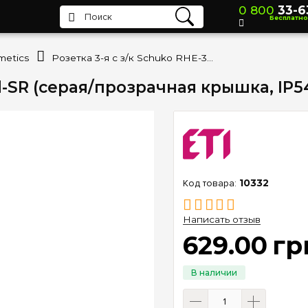
0 800
33-6
Бесплатно
metics
Розетка 3-я с з/к Schuko RHE-3sd-SR (серая/прозрачная крышка, IP54) ETI Hermetics 4668075
d-SR (серая/прозрачная крышка, IP5
10332
Написать отзыв
629
.
00
гр