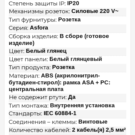
Степень защиты IP:
IP20
Механизмы розеток:
Силовые 220 V~
Тип фурнитуры:
Розетка
Серия:
Asfora
Сборка изделия:
В сборе (готовое
изделие)
Цвет:
Белый глянец
Цвет панели:
Белый глянцевый
Тип продукта:
Розетка
Материал:
ABS (акрилонитрил-
бутадиен-стирол): рамка ASA + PC:
центральная плата
Не содержит ртути:
Да
Тип монтажа:
Внутренняя установка
Стандарты:
IEC 60884-1
Соединения – клеммы:
Винтовые
Количество кабелей:
2 кабель(я) 2,5 мм²