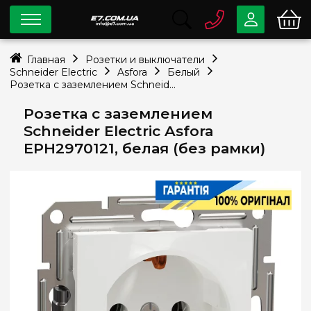
0 800
33-63-07
Главная
Розетки и выключатели
Бесплатно
Schneider Electric
Asfora
Белый
info@e7.com.ua
Розетка с заземлением Schneider Electric Asfora EPH2970121, белая (без рамки)
044
334-79-78
Розетка с заземлением
Viber
Telegram
Schneider Electric Asfora
EPH2970121, белая (без рамки)