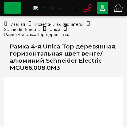
0 800
33-63-07
Главная
Розетки и выключатели
Бесплатно
Schneider Electric
Unica
info@e7.com.ua
Рамка 4-я Unica Top деревянная, горизонтальная цвет венге/алюминий Schneider Electric MGU66.008.0M3
044
334-79-78
Рамка 4-я Unica Top деревянная,
Viber
Telegram
горизонтальная цвет венге/
алюминий Schneider Electric
MGU66.008.0M3