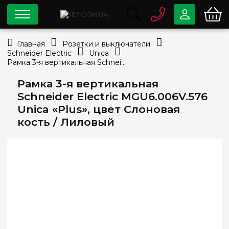
0 800
33-63-07
Главная
Розетки и выключатели
Бесплатно
Schneider Electric
Unica
info@e7.com.ua
Рамка 3-я вертикальная Schneider Electric MGU6.006V.576 Unica «Plus», цвет Слоновая кость / Лиловый
044
334-79-78
Рамка 3-я вертикальная
Viber
Telegram
Schneider Electric MGU6.006V.576
Unica «Plus», цвет Слоновая
кость / Лиловый