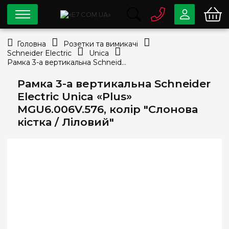
0 800
33-63-07
Головна
Розетки та вимикачі
Безкоштовно
Schneider Electric
Unica
info@e7.com.ua
Рамка 3-а вертикальна Schneider Electric Unica «Plus» MGU6.006V.576, колір "Слонова кістка / Ліловий"
044
334-79-78
Рамка 3-а вертикальна Schneider
Viber
Telegram
Electric Unica «Plus»
MGU6.006V.576, колір "Слонова
кістка / Ліловий"