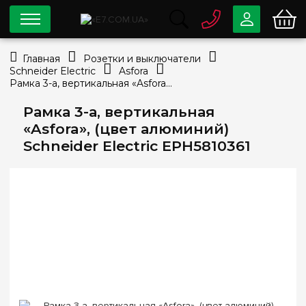
0 800
33-63-07
Главная
Розетки и выключатели
Бесплатно
Schneider Electric
Asfora
info@e7.com.ua
Рамка 3-а, вертикальная «Asfora», (цвет алюминий) Schneider Electric EPH5810361
044
334-79-78
Рамка 3-а, вертикальная
Viber
Telegram
«Asfora», (цвет алюминий)
Schneider Electric EPH5810361