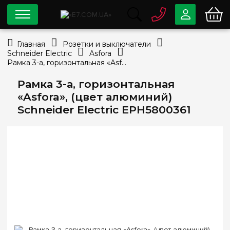
0 800
33-63-07
Главная
Розетки и выключатели
Бесплатно
Schneider Electric
Asfora
info@e7.com.ua
Рамка 3-а, горизонтальная «Asfora», (цвет алюминий) Schneider Electric EPH5800361
044
334-79-78
Рамка 3-а, горизонтальная
Viber
Telegram
«Asfora», (цвет алюминий)
Schneider Electric EPH5800361