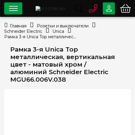
0 800
33-63-07
Главная
Розетки и выключатели
Бесплатно
Schneider Electric
Unica
info@e7.com.ua
Рамка 3-я Unica Top металлическая, вертикальная цвет - матовый хром / алюминий Schneider Electric MGU66.006V.038
044
334-79-78
Рамка 3-я Unica Top
Viber
Telegram
металлическая, вертикальная
цвет - матовый хром /
алюминий Schneider Electric
MGU66.006V.038