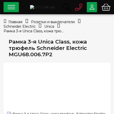
0 800
33-63-07
Главная
Розетки и выключатели
Бесплатно
Schneider Electric
Unica
info@e7.com.ua
Рамка 3-я Unica Class, кожа трюфель Schneider Electric MGU68.006.7P2
044
334-79-78
Рамка 3-я Unica Class, кожа
Viber
Telegram
трюфель Schneider Electric
MGU68.006.7P2