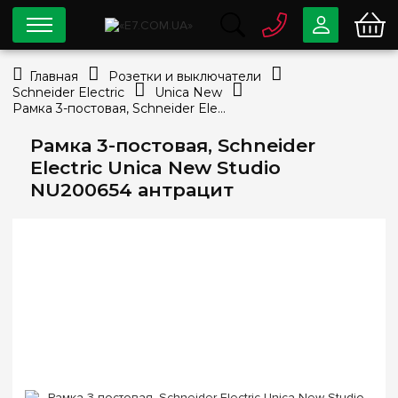
0 800
33-63-07
Главная
Розетки и выключатели
Бесплатно
Schneider Electric
Unica New
info@e7.com.ua
Рамка 3-постовая, Schneider Electric Unica New Studio NU200654 антрацит
044
334-79-78
Рамка 3-постовая, Schneider
Viber
Telegram
Electric Unica New Studio
NU200654 антрацит