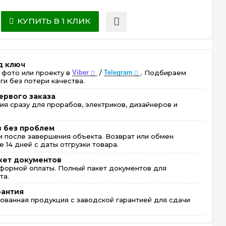
КУПИТЬ В 1 КЛИК
д ключ
 фото или проекту в
Viber
/
Telegram
. Подбираем
ги без потери качества.
ервого заказа
ия сразу для прорабов, электриков, дизайнеров и
в без проблем
 после завершения объекта. Возврат или обмен
 14 дней с даты отгрузки товара.
кет документов
формой оплаты. Полный пакет документов для
та.
рантия
ованная продукция с заводской гарантией для сдачи