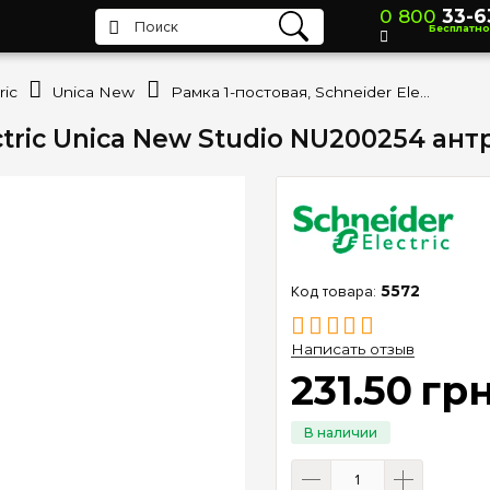
0 800
33-6
Бесплатно
ric
Unica New
Рамка 1-постовая, Schneider Electric Unica New Studio NU200254 антрацит
ctric Unica New Studio NU200254 ан
5572
Написать отзыв
231
.
50
гр