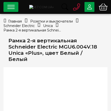
0 800
33-63-07
Главная
Розетки и выключатели
Бесплатно
Schneider Electric
Unica
info@e7.com.ua
Рамка 2-я вертикальная Schneider Electric MGU6.004V.18 Unica «Plus», цвет Белый / Белый
044
334-79-78
Рамка 2-я вертикальная
Viber
Telegram
Schneider Electric MGU6.004V.18
Unica «Plus», цвет Белый /
Белый