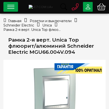
0 800
33-63-07
Главная
Розетки и выключатели
Бесплатно
Schneider Electric
Unica
info@e7.com.ua
Рамка 2-я верт. Unica Top флюорит/алюминий Schneider Electric MGU66.004V.094
044
334-79-78
Рамка 2-я верт. Unica Top
Viber
Telegram
флюорит/алюминий Schneider
Electric MGU66.004V.094