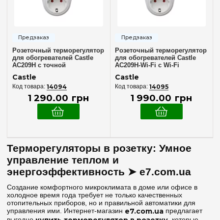
Программируемые
(2)
Регулятор температуры
(2)
Терморегулятор
(2)
Розеточный терморегулятор
Розеточный терморегулятор
Термостат
(1)
для обогревателей Castle
для обогревателей Castle
AC209H с точной
AC209H-Wi-Fi с Wi-Fi
Электронные
(2)
регулировкой температуры
управлением
Castle
Castle
Электронный
(2)
14094
14095
1 290
.
00
грн
1 990
.
00
грн
Терморегуляторы в розетку: Умное
управление теплом и
энергоэффективность ➤ e7.com.ua
Создание комфортного микроклимата в доме или офисе в
холодное время года требует не только качественных
отопительных приборов, но и правильной автоматики для
управления ими. Интернет-магазин
e7.com.ua
предлагает
выгодно
купить терморегулятор в розетку
, которые