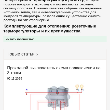
помогут настроить экономную и полностью автономную
систему обогрева. В нашем каталоге собраны как надежные
источники тепла, так и интеллектуальные устройства для
контроля температуры, позволяющие существенно снизить
расходы на электроэнергию.
Комплектующие для отопления: розеточные
терморегуляторы и их преимущества
Эффективность любого электрического обогревателя
Читать полностью...
(конвектора, инфракрасной панели или масляного радиатора)
увеличивается в разы, если совместить его с современными
элементами управления. Одним из самых популярных и
практичных решений в этой категории являются
розеточные
Новые статьи
терморегуляторы
:
Простой монтаж без штробления:
Терморегулятор в
Проходной выключатель схема подключения на
розетку не требует прокладки дополнительных кабелей. Вы
просто включаете прибор в стандартную розетку, а в него —
3 точки
вилку самого обогревателя.
05.11.2025
Точное поддержание климата:
Благодаря выносному
или встроенному датчику температуры устройство
постоянно анализирует состояние воздуха в комнате. Оно
автоматически отключает обогрев при достижении заданного
параметра и включает его снова при остывании помещения.
Программируемые режимы (день/ночь):
Многие
модели поддерживают настройку графиков работы.
Например, можно снизить температуру на несколько