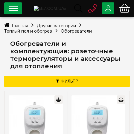
0 800
33-63-07
Главная
Другие категории
Бесплатно
Теплый пол и обогрев
Обогреватели
info@e7.com.ua
044
334-79-78
Обогреватели и
комплектующие: розеточные
Viber
Telegram
терморегуляторы и аксессуары
для отопления
ФИЛЬТР
Цена
—
грн
Тип