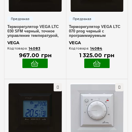
Крем
(3)
Терморегулятор VEGA LTC
Терморегулятор VEGA LTC
030 SFM черный, точное
070 prog черный с
управление температурой,
программируемым
надежный и удобный в
управлением, артикул VEGA
VEGA
VEGA
использовании
LTC 070 prog черный
14083
14084
967
.
00
грн
1 325
.
00
грн