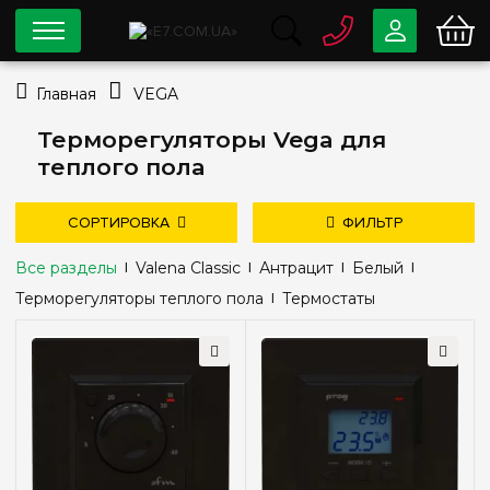
0 800
33-63-07
Главная
VEGA
Бесплатно
info@e7.com.ua
Терморегуляторы Vega для
044
334-79-78
теплого пола
Viber
Telegram
СОРТИРОВКА
ФИЛЬТР
Все разделы
Valena Classic
Антрацит
Белый
Цена
Терморегуляторы теплого пола
Термостаты
—
грн
дешевле
дороже
новые поступления
популярность
Цвет
Антрацит
(3)
Белый
(3)