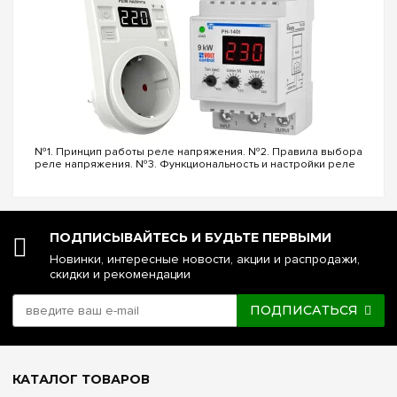
Электронный программируемый
Электронный программируемый
Тип встроенного дисплея
Отсутствует (светодиодный индикатор)
№1. Принцип работы реле напряжения. №2. Правила выбора
Малый LCD-экран
реле напряжения. №3. Функциональность и настройки реле
напряжения. №4. Управление реле напряжения через Wi-Fi.
№5. Реле напряжения или стаб...
Увеличенный LCD с подсветкой
Суточные зоны регулировки
ПОДПИСЫВАЙТЕСЬ И БУДЬТЕ ПЕРВЫМИ
Новинки, интересные новости, акции и распродажи,
—
скидки и рекомендации
4 зоны / день
ПОДПИСАТЬСЯ
6 зон / день
Работа в аварийном режиме
КАТАЛОГ ТОВАРОВ
Требуется замена датчика