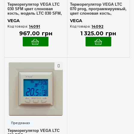
Терморегулятор VEGA LTC
Терморегулятор VEGA LTC
030 SFM цвет слоновая
070 prog, программируемый,
кость, модель LTC 030 SFM,
цвет слоновая кость,
надежное управление
артикул VEGA LTC 070 prog
VEGA
VEGA
температурой
сл. кость
14091
14092
967
.
00
грн
1 325
.
00
грн
Терморегулятор VEGA LTC