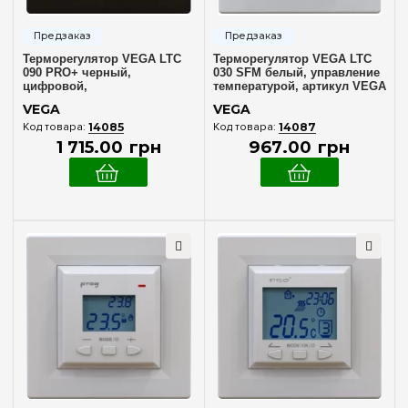
Терморегулятор VEGA LTC
Терморегулятор VEGA LTC
090 PRO+ черный,
030 SFM белый, управление
цифровой,
температурой, артикул VEGA
программируемый, для
LTC 030 SFM
VEGA
VEGA
отопления и охлаждения
14085
14087
1 715
.
00
грн
967
.
00
грн