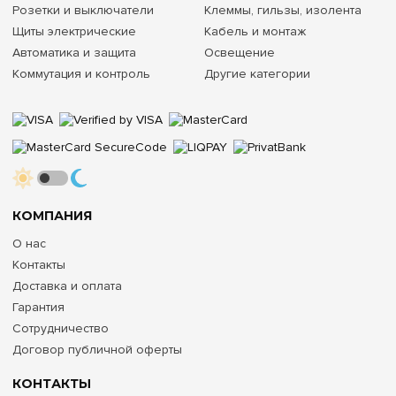
Розетки и выключатели
Клеммы, гильзы, изолента
Щиты электрические
Кабель и монтаж
Да (таймерный режим мощности)
Автоматика и защита
Освещение
Да (таймер + автопереключение)
Коммутация и контроль
Другие категории
Номинальная мощность / Ток
3000 Вт / 13 А
3000 Вт / 13 А
3000 Вт / 13 А
КОМПАНИЯ
Защита от детей (блокировка)
О нас
Контакты
—
Доставка и оплата
Да
Гарантия
Сотрудничество
Да
Договор публичной оферты
Совместимость с фурнитурой
КОНТАКТЫ