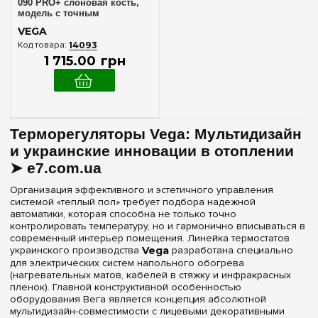
090 PRO+ слоновая кость,
модель с точным
управлением температуры,
VEGA
артикул VEGA LTC 090 PRO+
14093
сл. кость
1 715
.
00
грн
Терморегуляторы Vega: Мультидизайн
и украинские инновации в отоплении
➤ e7.com.ua
Организация эффективного и эстетичного управления
системой «теплый пол» требует подбора надежной
автоматики, которая способна не только точно
контролировать температуру, но и гармонично вписываться в
современный интерьер помещения. Линейка термостатов
украинского производства
Vega
разработана специально
для электрических систем напольного обогрева
(нагревательных матов, кабелей в стяжку и инфракрасных
пленок). Главной конструктивной особенностью
оборудования Вега является концепция абсолютной
мультидизайн-совместимости с лицевыми декоративными