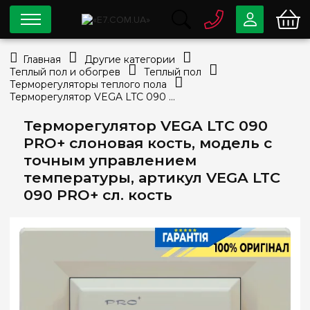
0 800
33-63-07
Главная
Другие категории
Бесплатно
Теплый пол и обогрев
Теплый пол
info@e7.com.ua
Терморегуляторы теплого пола
044
334-79-78
Терморегулятор VEGA LTC 090 PRO+ слоновая кость, модель с точным управлением температуры, артикул VEGA LTC 090 PRO+ сл. кость
Viber
Telegram
Терморегулятор VEGA LTC 090
PRO+ слоновая кость, модель с
точным управлением
температуры, артикул VEGA LTC
090 PRO+ сл. кость