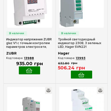
Производитель
ETI
(1)
F&F
(26)
Hager
(6)
ZUBR
(2)
Индикатор напряжения ZUBR
Тройной светодиодный
glaz V1 с точным контролем
индикатор 230В, 3 зеленых
параметров электросети,
LED, Hager SVN221
Количество полюсов
артикул glaz V1
ZUBR
Hager
1
(1)
13988
13993
935
.
00
грн
632
.
80
грн
506
.
24
грн
Цвет
Желтый
(6)
Зеленый
(13)
Красный
(13)
Оранжевый
(2)
Синий
(6)