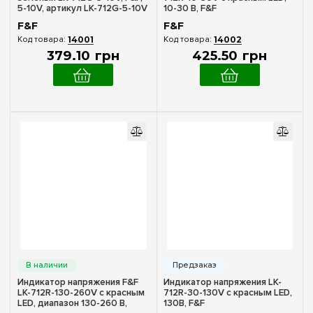
5-10V, артикул LK-712G-5-10V
10-30 В, F&F
F&F
F&F
14001
14002
379
.
10
грн
425
.
50
грн
Индикатор напряжения F&F
Индикатор напряжения LK-
LK-712R-130-260V с красным
712R-30-130V с красным LED,
LED, диапазон 130-260 В,
130В, F&F