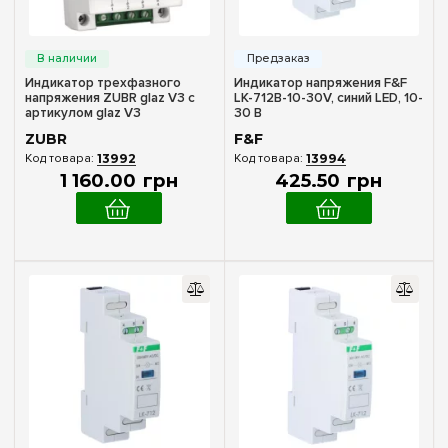
Индикатор трехфазного
Индикатор напряжения F&F
напряжения ZUBR glaz V3 с
LK-712B-10-30V, синий LED, 10-
артикулом glaz V3
30 В
ZUBR
F&F
13992
13994
1 160
.
00
грн
425
.
50
грн