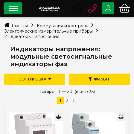
0 800
33-63-07
Главная
Коммутация и контроль
Бесплатно
Электрические измерительные приборы
info@e7.com.ua
Индикаторы напряжения
044
334-79-78
Индикаторы напряжения:
Viber
Telegram
модульные светосигнальные
индикаторы фаз
СОРТИРОВКА
ФИЛЬТР
дешевле
дороже
Товары
новые поступления
1 —
20
(всего 35)
Цена
популярность
1
2
—
грн