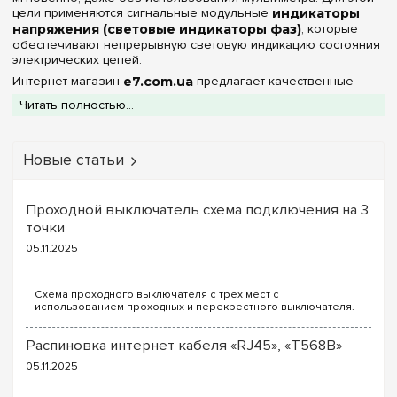
цели применяются сигнальные модульные
индикаторы
напряжения (световые индикаторы фаз)
, которые
обеспечивают непрерывную световую индикацию состояния
электрических цепей.
Интернет-магазин
e7.com.ua
предлагает качественные
щитовые индикаторы напряжения от ведущих европейских и
Читать полностью...
отечественных брендов. Представленные в каталоге
устройства отличаются высокой надежностью, минимальным
энергопотреблением и длительным сроком службы
светодиодных элементов.
Новые статьи
Назначение и конструктивные особенности
сигнальных индикаторов
Проходной выключатель схема подключения на 3
Современные индикаторы фаз представляют собой
точки
компактные приборы, устанавливаемые в общую модульную
05.11.2025
линейку щита. Их использование решает сразу несколько
важных задач:
Повышение безопасности:
Яркий свет индикатора на
Схема проходного выключателя с трех мест с
лицевой панели предупреждает обслуживающий персонал
использованием проходных и перекрестного выключателя.
о том, что вводные шины находятся под опасным
Для реализации схемы проходных выключателей с трех
точек потребуются следующие выключатели: ...
напряжением, снижая риск случайного поражения током
Распиновка интернет кабеля «RJ45», «T568B»
при проведении ремонтных работ.
Энергоэффективная LED-технология:
Вместо
05.11.2025
устаревших неоновых ламп в современных устройствах
используются полупроводниковые светодиоды (LED). Они