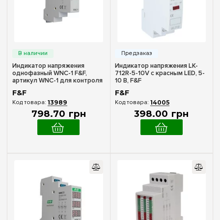
Сеть
1 фаза
(24)
3 фазы
(11)
Индикатор напряжения
Индикатор напряжения LK-
однофазный WNC-1 F&F,
712R-5-10V с красным LED, 5-
Ток катушки управления
артикул WNC-1 для контроля
10 В, F&F
сети
AC (переменный ток)
F&F
F&F
(2)
13989
14005
798
.
70
грн
398
.
00
грн