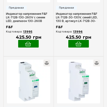
Индикатор напряжения F&F
Индикатор напряжения F&F
LK-712B-130-260V с синим
LK-712B-30-130V, синий LED,
LED, диапазон 130-260В
130 В, артикул LK-712B-30-
130V
F&F
F&F
13995
13996
425
.
50
грн
425
.
50
грн