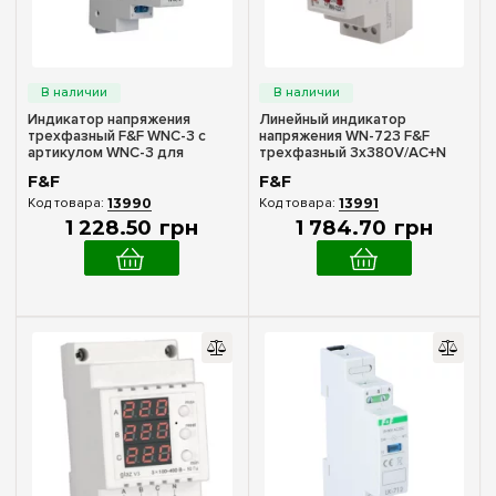
Индикатор напряжения
Линейный индикатор
трехфазный F&F WNC-3 с
напряжения WN-723 F&F
артикулом WNC-3 для
трехфазный 3х380V/AC+N
контроля сети
F&F
F&F
13990
13991
1 228
.
50
грн
1 784
.
70
грн