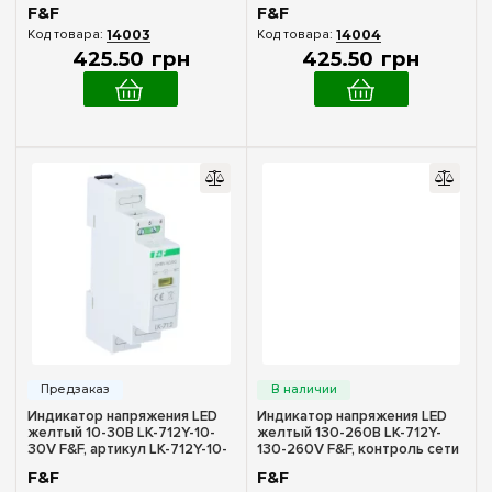
артикул LK-712R-130-260V
F&F
F&F
14003
14004
425
.
50
грн
425
.
50
грн
Индикатор напряжения LED
Индикатор напряжения LED
желтый 10-30В LK-712Y-10-
желтый 130-260В LK-712Y-
30V F&F, артикул LK-712Y-10-
130-260V F&F, контроль сети
30V
F&F
F&F