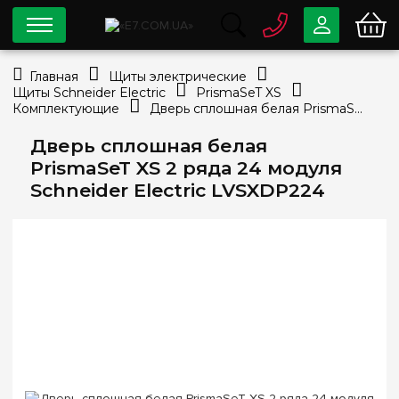
0 800
33-63-07
Главная
Щиты электрические
Бесплатно
Щиты Schneider Electric
PrismaSeT XS
info@e7.com.ua
Комплектующие
Дверь сплошная белая PrismaSeT XS 2 ряда 24 модуля Schneider Electric LVSXDP224
044
334-79-78
Дверь сплошная белая
Viber
Telegram
PrismaSeT XS 2 ряда 24 модуля
Schneider Electric LVSXDP224