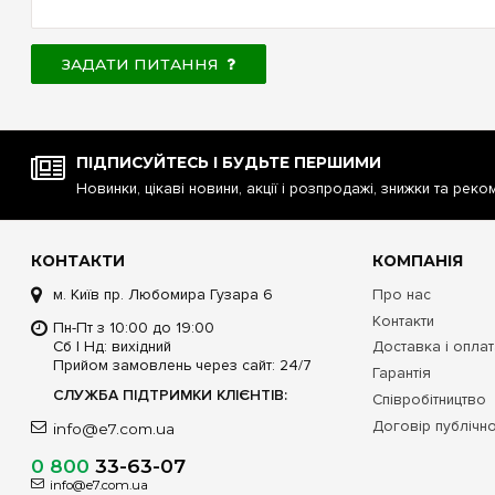
ЗАДАТИ ПИТАННЯ
ПІДПИСУЙТЕСЬ І БУДЬТЕ ПЕРШИМИ
Новинки, цікаві новини, акції і розпродажі, знижки та реко
КОНТАКТИ
КОМПАНІЯ
м. Київ пр. Любомира Гузара 6
Про нас
Контакти
Пн-Пт з 10:00 до 19:00
Сб | Нд: вихідний
Доставка і опла
Прийом замовлень через сайт: 24/7
Гарантія
СЛУЖБА ПІДТРИМКИ КЛІЄНТІВ:
Співробітництво
Договір публічн
info@e7.com.ua
0 800
33-63-07
info@e7.com.ua