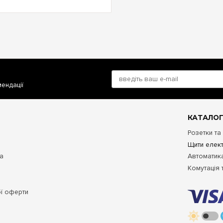
мендації
КАТАЛОГ
Розетки та
Щити елект
та
Автоматика
Комутація 
ої оферти