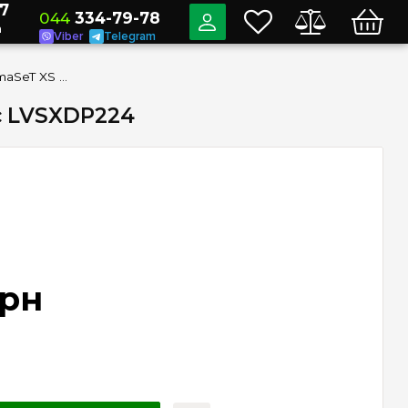
7
044
334-79-78
a
Viber
Telegram
Двері суцільні білі PrismaSeT XS 2 ряди 24 модулі Schneider Electric LVSXDP224
ic LVSXDP224
грн