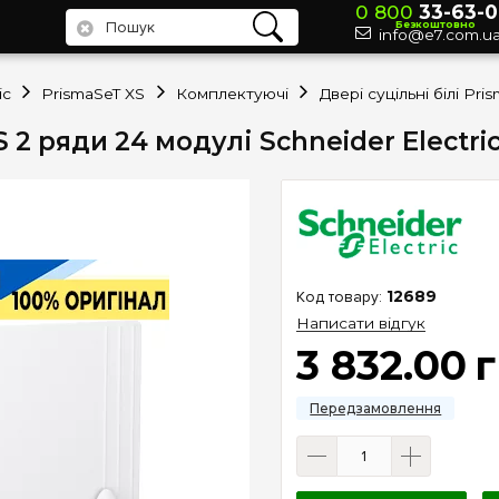
0 800
33-63-0
Безкоштовно
info@e7.com.u
ic
PrismaSeT XS
Комплектуючі
S 2 ряди 24 модулі Schneider Electr
12689
Написати відгук
3 832
.
00