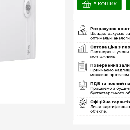
В КОШИК
Розрахунок кошт
Швидко рахуємо за
оптимальні аналоги 
Оптова ціна з п
Партнерські умови 
монтажників.
Повернення зали
Приймаємо надлишк
можливе протягом 1
ПДВ та повний п
Працюємо з будь-я
бухгалтерського об
Офіційна гаранті
Лише сертифікована
об'єктів.