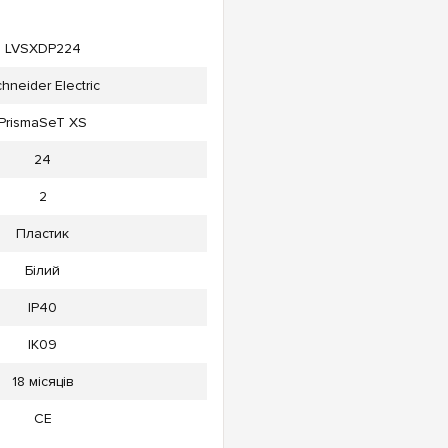
LVSXDP224
hneider Electric
PrismaSeT XS
24
2
Пластик
Білий
IP40
IK09
18 місяців
CE