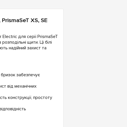
, PrismaSeT XS, SE
Electric для серії PrismaSeT
 розподільні щити. Ці білі
ють надійний захист та
а бризок забезпечує
ист від механічних
сть конструкції, простоту
ідповідність