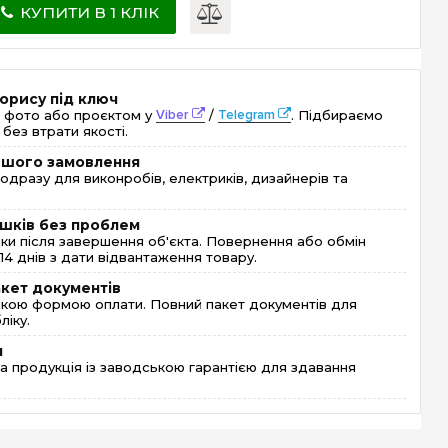
КУПИТИ В 1 КЛІК
орису під ключ
 фото або проєктом у
Viber
/
Telegram
. Підбираємо
без втрати якості.
ершого замовлення
одразу для виконробів, електриків, дизайнерів та
шків без проблем
и після завершення об'єкта. Повернення або обмін
4 днів з дати відвантаження товару.
акет документів
кою формою оплати. Повний пакет документів для
ліку.
я
 продукція із заводською гарантією для здавання