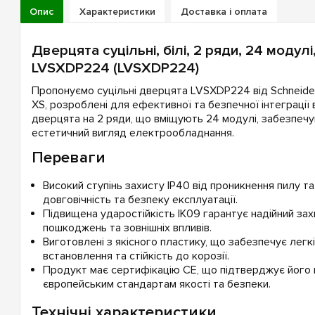
Опис
Характеристики
Доставка і оплата
Дверцята суцільні, білі, 2 ряди, 24 модулі
LVSXDP224 (LVSXDP224)
Пропонуємо суцільні дверцята LVSXDP224 від Schneider 
XS, розроблені для ефективної та безпечної інтеграції в
дверцята на 2 ряди, що вміщують 24 модулі, забезпечу
естетичний вигляд електрообладнання.
Переваги
Високий ступінь захисту IP40 від проникнення пилу т
довговічність та безпеку експлуатації.
Підвищена ударостійкість IK09 гарантує надійний зах
пошкоджень та зовнішніх впливів.
Виготовлені з якісного пластику, що забезпечує легкі
встановлення та стійкість до корозії.
Продукт має сертифікацію CE, що підтверджує його в
європейським стандартам якості та безпеки.
Технічні характеристики