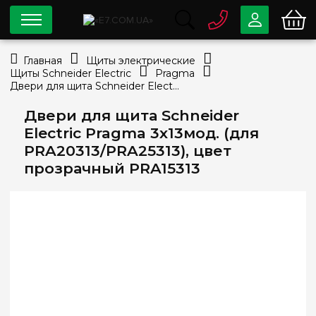
0 800
33-63-07
Главная
Щиты электрические
Бесплатно
Щиты Schneider Electric
Pragma
info@e7.com.ua
Двери для щита Schneider Electric Pragma 3х13мод. (для PRA20313/PRA25313), цвет прозрачный PRA15313
044
334-79-78
Двери для щита Schneider
Viber
Telegram
Electric Pragma 3х13мод. (для
PRA20313/PRA25313), цвет
прозрачный PRA15313