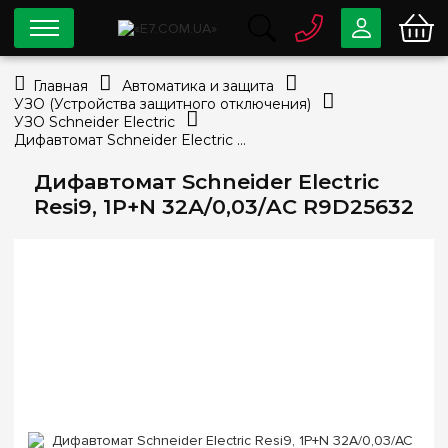
0 800
33-63-07
Главная
Автоматика и защита
Бесплатно
УЗО (Устройства защитного отключения)
info@e7.com.ua
УЗО Schneider Electric
044
334-79-78
Дифавтомат Schneider Electric Resi9, 1P+N 32А/0,03/AC R9D25632
Viber
Telegram
Дифавтомат Schneider Electric
Resi9, 1P+N 32А/0,03/AC R9D25632