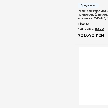
Реле электромагн
полюсов, 2 пере
контакта, 24VAC, 
601280240040
Finder
15300
700
.
40
грн
Быстрый п