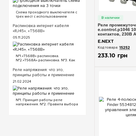
Быстрый п
Схема проходного выключателя с
трех мест с использованием
проходных и перекрестного
выключателя. Для реализации
Реле промежуточ
Распиновка интернет кабеля
схемы проходных выключателей с
e.control.p1046 1
«RJ45», «T568B»
трех точек потребуются
контактов, 230В 
05.11.2025
следующие выключатели: ...
i.ly4.230ac
E.NEXT
15252
233
.
10
грн
№1.«T568B» распиновка.
№2.«T568A» распиновка. №3. Как
обжать кабель интернета?
«T568B» распиновка интернет
Реле напряжения: что это,
кабеля Порядок проводов схемы
принципы работы и применение
«T568B»: «T568B» 1. Бело...
21.02.2024
№1. Принцип работы реле
напряжения. №2. Правила выбора
реле напряжения. №3.
Функциональность и настройки
реле напряжения. №4.
Управление реле напряжения
через Wi-Fi. №5. Реле напряжения
или стаб...