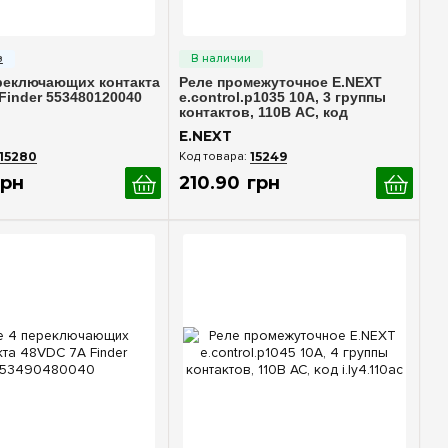
стрый просмотр
Быстрый просмотр
реключающих контакта
Реле промежуточное E.NEXT
Finder 553480120040
e.control.p1035 10А, 3 группы
контактов, 110В AC, код
i.ly3.110ac
E.NEXT
15280
15249
грн
210
.
90
грн