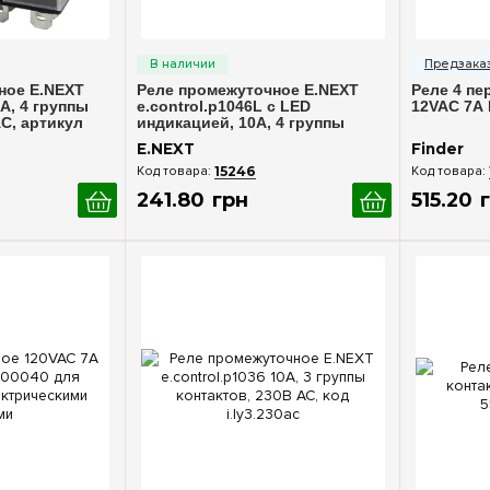
росмотр
Быстрый просмотр
Бы
ное E.NEXT
Реле промежуточное E.NEXT
Реле 4 пе
0А, 4 группы
e.control.p1046L с LED
12VAC 7А 
AC, артикул
индикацией, 10А, 4 группы
контактов, 230В AC, артикул
E.NEXT
Finder
i.ly4n.230ac
15246
241
.
80
грн
515
.
20