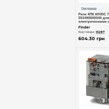
Быстрый п
Реле 4ПК 60VDC 7
553490600040 дл
электрическими 
Finder
15287
604
.
30
грн
Быстрый п