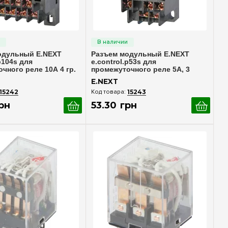
стрый просмотр
Быстрый просмотр
одульный E.NEXT
Разъем модульный E.NEXT
p104s для
e.control.p53s для
чного реле 10А 4 гр.
промежуточного реле 5А, 3
.14a
группы контактов, код i.pif.11a
E.NEXT
15242
15243
рн
53
.
30
грн