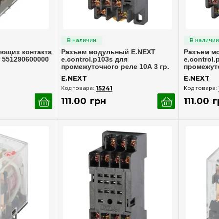
росмотр
Быстрый просмотр
Бы
ающих контакта
Разъем модульный E.NEXT
Разъем м
r 551290600000
e.control.p103s для
e.control.
промежуточного реле 10А 3 гр.
промежуто
конт. i.ptf.11a
конт. i.ptf
E.NEXT
E.NEXT
15241
111
.
00
грн
111
.
00
г