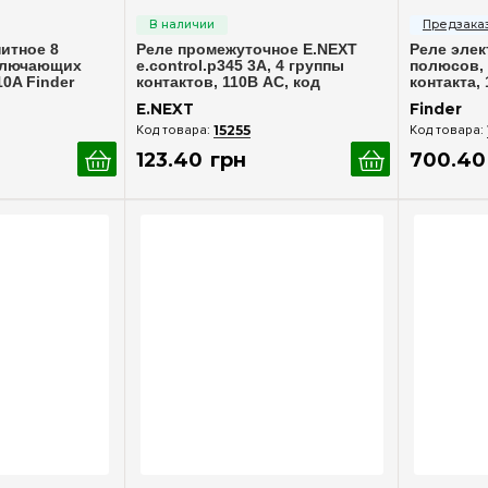
итное 8
Реле промежуточное E.NEXT
Реле элек
ключающих
e.control.p345 3А, 4 группы
полюсов,
10A Finder
контактов, 110В AC, код
контакта,
i.my4.110ac
601290120
E.NEXT
Finder
15255
123
.
40
грн
700
.
40
росмотр
Быстрый просмотр
Бы