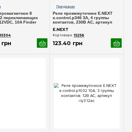
тромагнитное 8
Реле промежуточное E.NEXT
 2 переключающих
e.control.p346 3А, 4 группы
 12VDC, 10A Finder
контактов, 230В AC, артикул
040
i.my4.230ac
E.NEXT
15304
15256
грн
123
.
40
грн
стрый просмотр
Быстрый просмотр