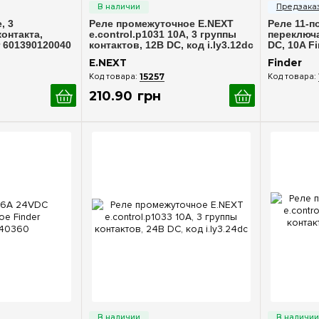
, 3
Реле промежуточное E.NEXT
Реле 11-п
онтакта,
e.control.p1031 10А, 3 группы
переключа
r 601390120040
контактов, 12В DC, код i.ly3.12dc
DC, 10A F
E.NEXT
Finder
15257
210
.
90
грн
росмотр
Быстрый просмотр
Бы