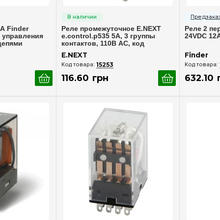
росмотр
Быстрый просмотр
Бы
А Finder
Реле промежуточное E.NEXT
Реле 2 пе
я управления
e.control.p535 5А, 3 группы
24VDC 12А
цепями
контактов, 110В AC, код
i.my3.110ac
E.NEXT
Finder
15253
116
.
60
грн
632
.
10
росмотр
Быстрый просмотр
Бы