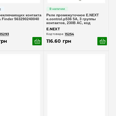
стрый просмотр
Быстрый просмотр
реключающих контакта
Реле промежуточное E.NEXT
 Finder 563290240040
e.control.p536 5А, 3 группы
контактов, 230В AC, код
i.my3.230ac
E.NEXT
15293
15254
грн
116
.
60
грн
стрый просмотр
Быстрый просмотр