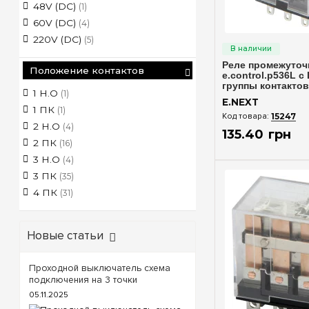
48V (DC)
(1)
60V (DC)
(4)
Быстрый п
220V (DC)
(5)
Реле промежуточ
Положение контактов
e.control.p536L с 
группы контактов
1 Н.О
(1)
i.my3n.230ac
E.NEXT
1 ПК
(1)
15247
2 Н.О
(4)
135
.
40
грн
2 ПК
(16)
3 Н.О
(4)
3 ПК
(35)
4 ПК
(31)
Новые статьи
Проходной выключатель схема
подключения на 3 точки
05.11.2025