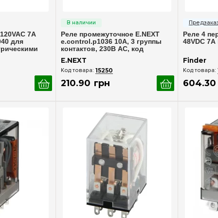
росмотр
Быстрый просмотр
Бы
 120VAC 7A
Реле промежуточное E.NEXT
Реле 4 пе
040 для
e.control.p1036 10А, 3 группы
48VDC 7А 
трическими
контактов, 230В AC, код
i.ly3.230ac
E.NEXT
Finder
15250
210
.
90
грн
604
.
30