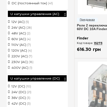
DC (постоянный ток)
(41)
U катушки управления (AC)
Быстрый п
12V (AC)
(5)
Реле 2 переключ
24V (AC)
(28)
60V DC 10A Finde
48V (AC)
(2)
Finder
60V (AC)
(4)
15273
110V (AC)
(7)
616
.
30
грн
120V (AC)
(4)
220V (AC)
(7)
230V (AC)
(18)
400V (AC)
(1)
U катушки управления (DC)
12V (DC)
(10)
24V (DC)
(21)
36V (DC)
(3)
42V (DC)
(3)