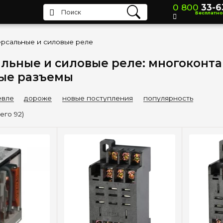
0 800
33-6
Бесплатно
рсальные и силовые реле
льные и силовые реле: многоконта
ые разъемы
вле
дороже
новые поступления
популярность
сего 92)