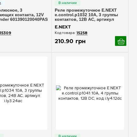
олюсное, 3
Реле промежуточное E.NEXT
ющих контакта, 12V
e.control.p1032 10А, 3 группы
inder 601390120040PAS
контактов, 12В AC, артикул
i.ly3.12ac
E.NEXT
15309
15258
210
.
90
грн
стрый просмотр
Быстрый просмотр