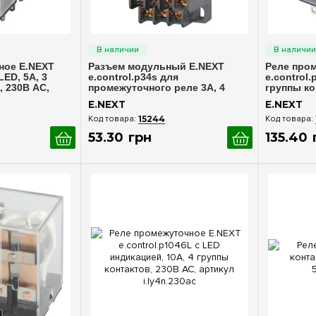
росмотр
Быстрый просмотр
Бы
ное E.NEXT
Разъем модульный E.NEXT
Реле про
LED, 5А, 3
e.control.p34s для
e.control.
, 230В AC,
промежуточного реле 3А, 4
группы ко
группы контактов, код i.pif.14a
i.my4n.23
E.NEXT
E.NEXT
15244
53
.
30
грн
135
.
40