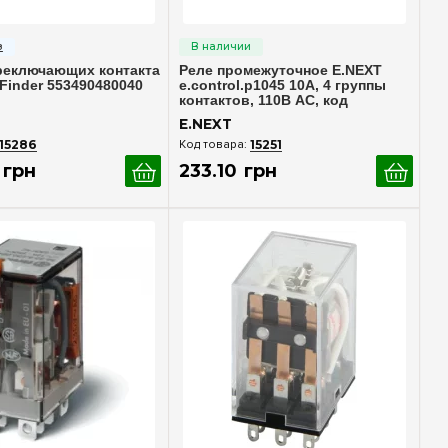
стрый просмотр
Быстрый просмотр
реключающих контакта
Реле промежуточное E.NEXT
Finder 553490480040
e.control.p1045 10А, 4 группы
контактов, 110В AC, код
i.ly4.110ac
E.NEXT
15286
15251
грн
233
.
10
грн