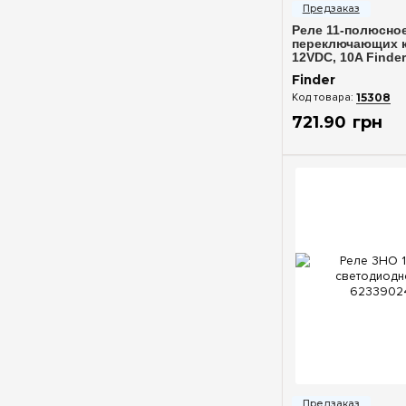
Реле 11-полюсное
переключающих к
12VDC, 10A Finde
Finder
15308
721
.
90
грн
Быстрый п