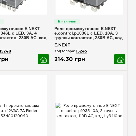
стрый просмотр
Быстрый просмотр
межуточное E.NEXT
Реле промежуточное E.NEXT
p346L с LED, 3А, 4
e.control.p1036L с LED, 10А, 3
нтактов, 230В AC, код
группы контактов, 230В AC, код
0ac
i.ly3n.230ac
E.NEXT
15248
15245
грн
214
.
30
грн