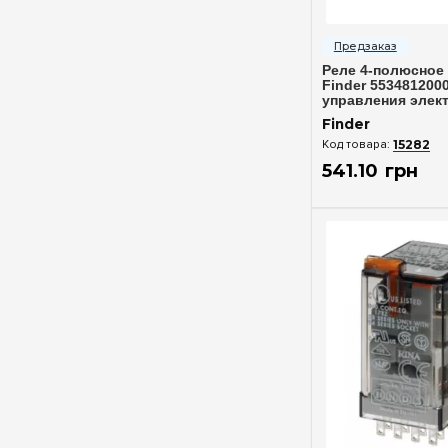
Быстрый п
Реле 4-полюсное
Finder 553481200
управления элек
цепями
Finder
15282
541
.
10
грн