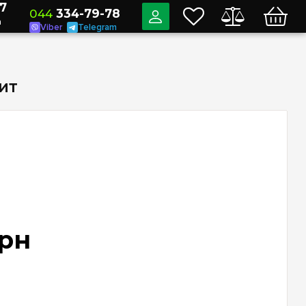
7
044
334-79-78
a
Viber
Telegram
цит
рн