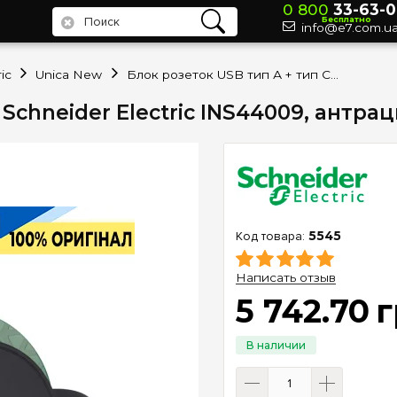
0 800
33-63-0
Бесплатно
info@e7.com.u
ic
Unica New
Блок розеток USB тип А + тип С, Schneider Electric INS44009, антрацит
 Schneider Electric INS44009, антра
5545
Написать отзыв
5 742
.
70
г