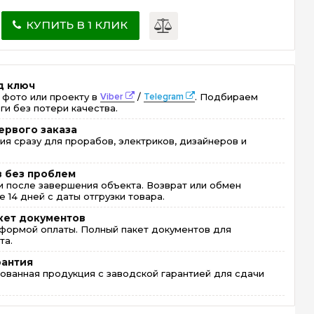
КУПИТЬ В 1 КЛИК
д ключ
 фото или проекту в
Viber
/
Telegram
. Подбираем
ги без потери качества.
ервого заказа
ия сразу для прорабов, электриков, дизайнеров и
в без проблем
 после завершения объекта. Возврат или обмен
 14 дней с даты отгрузки товара.
кет документов
формой оплаты. Полный пакет документов для
та.
рантия
ованная продукция с заводской гарантией для сдачи