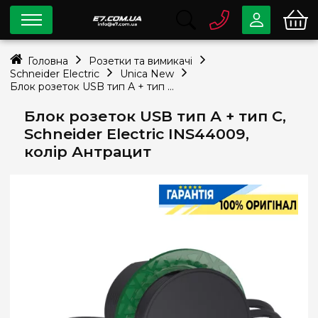
0 800
33-63-07
Головна
Розетки та вимикачі
Безкоштовно
Schneider Electric
Unica New
info@e7.com.ua
Блок розеток USB тип А + тип С, Schneider Electric INS44009, колір Антрацит
044
334-79-78
Блок розеток USB тип А + тип С,
Viber
Telegram
Schneider Electric INS44009,
колір Антрацит