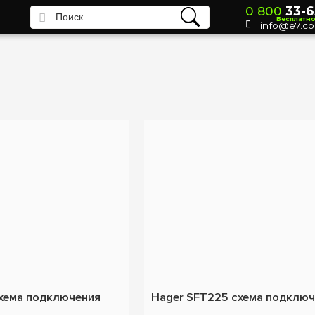
0 800
33-6
Бесплатн
info@e7.c
хема подключения
Hager SFT225 схема подклю