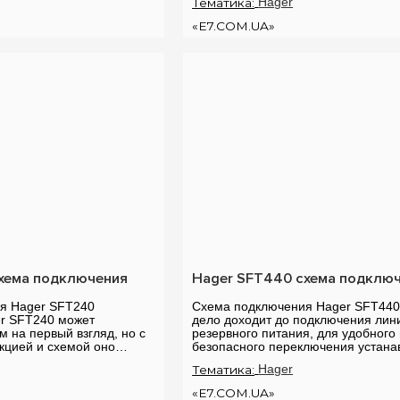
Тематика:
Hager
«E7.COM.UA»
хема подключения
Hager SFT440 схема подклю
я Hager SFT240
Схема подключения Hager SFT440
r SFT240 может
дело доходит до подключения лин
м на первый взгляд, но с
резервного питания, для удобного
кцией и схемой оно
безопасного переключения устана
понятным и простым. Вот
рубильник. В данной статье мы ра
Тематика:
Hager
.
схему под...
«E7.COM.UA»