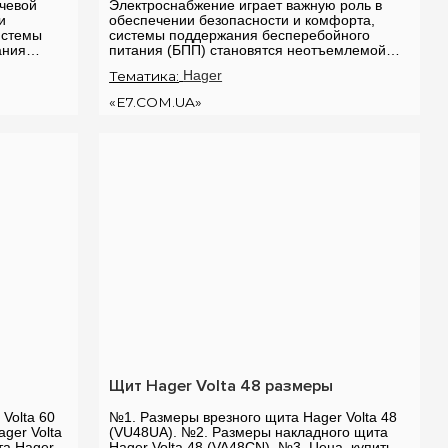
чевой
Электроснабжение играет важную роль в
и
обеспечении безопасности и комфорта,
истемы
системы поддержания бесперебойного
ания
питания (БПП) становятся неотъемлемой
частью нашей повседневной жизни. Одно из
Тематика:
Hager
.
передовых р...
«E7.COM.UA»
Щит Hager Volta 48 размеры
Volta 60
№1. Размеры врезного щита Hager Volta 48
ger Volta
(VU48UA). №2. Размеры накладного щита
та Hager
Hager Volta 48 (VA48CN). №3. Цена, купить