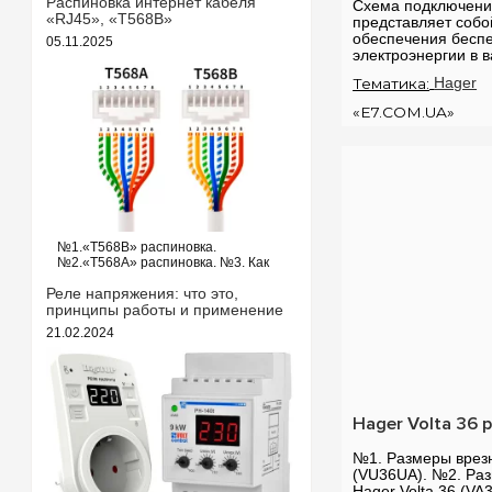
выключателя. Для реализации
Распиновка интернет кабеля
Схема подключени
схемы проходных выключателей с
«RJ45», «T568B»
представляет соб
трех точек потребуются
обеспечения бесп
05.11.2025
следующие выключатели: ...
электроэнергии в 
Рассмотрим, как э
Тематика:
Hager
подключение резер
«E7.COM.UA»
№1.«T568B» распиновка.
№2.«T568A» распиновка. №3. Как
обжать кабель интернета?
«T568B» распиновка интернет
Реле напряжения: что это,
кабеля Порядок проводов схемы
принципы работы и применение
«T568B»: «T568B» 1. Бело...
21.02.2024
Hager Volta 36 
№1. Размеры врезн
(VU36UA). №2. Ра
Hager Volta 36 (VA