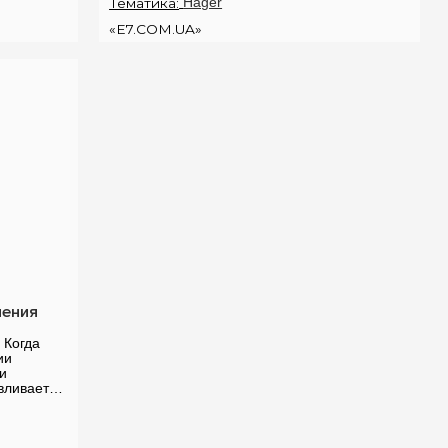
Тематика:
Hager
применений, и пра...
«E7.COM.UA»
чения
 Когда
ии
 и
вливается
ссмотрим