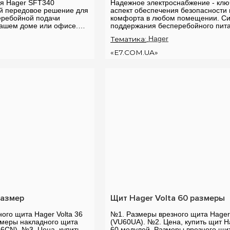
я Hager SFT340
Надежное электроснабжение - клю
ой передовое решение для
аспект обеспечения безопасности 
еребойной подачи
комфорта в любом помещении. С
вашем доме или офисе.
поддержания бесперебойного пит
та схема обеспечивает
(БПП) становятся все более
Тематика:
Hager
...
востребованными, и одним из над..
«E7.COM.UA»
размер
Щит Hager Volta 60 размеры
ого щита Hager Volta 36
№1. Размеры врезного щита Hager 
змеры накладного щита
(VU60UA). №2. Цена, купить щит Ha
36CN). №3. Цена, купить
60 модулей. Размеры врезного щи