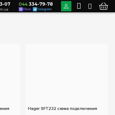
3-07
044
334-79-78
о
om.ua
Viber
Telegram
чения
Hager SFT232 схема подключения