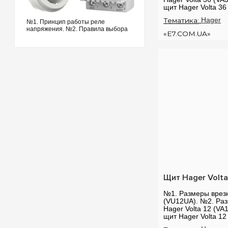
щит Hager Volta 3
врезного щита Hage
Тематика:
Hager
№1. Принцип работы реле
напряжения. №2. Правила выбора
«E7.COM.UA»
реле напряжения. №3.
Функциональность и настройки
реле напряжения. №4. Управление
реле напряжения через Wi-Fi. №5.
Реле напряжения или стаб...
Щит Hager Volta
№1. Размеры врезн
(VU12UA). №2. Ра
Hager Volta 12 (VA
щит Hager Volta 1
врезного щита Hage