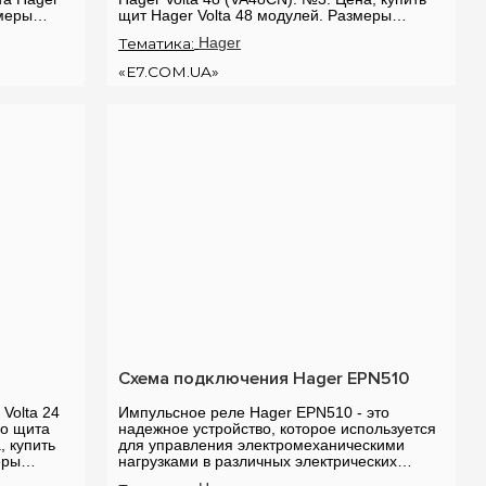
змеры
щит Hager Volta 48 модулей. Размеры
врезного щита Hager Volta на 48 мо...
Тематика:
Hager
«E7.COM.UA»
Схема подключения Hager EPN510
Volta 24
Импульсное реле Hager EPN510 - это
го щита
надежное устройство, которое используется
, купить
для управления электромеханическими
еры
нагрузками в различных электрических
...
схемах. Это реле имеет множество