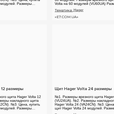
6 модулей. Размеры
Volta на 60 модулей (VU60UA) Ра
r Volta на 36 мо...
врезного щита для внутреннег...
Тематика:
Hager
«E7.COM.UA»
 12 размеры
Щит Hager Volta 24 размеры
ого щита Hager Volta 12
№1. Размеры врезного щита Hager 
змеры накладного щита
(VU24UA). №2. Размеры накладно
12CN). №3. Цена, купить
Hager Volta 24 (VA24CN). №3. Цена
2 модулей. Размеры
щит Hager Volta 24 модулей. Разм
r Volta на 12 мо...
врезного щита Hager Volta на 24 мо