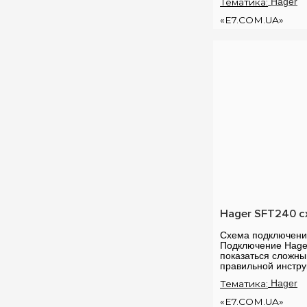
Тематика:
Hager
«E7.COM.UA»
Hager SFT240 с
Схема подключени
Подключение Hage
показаться сложны
правильной инстру
становится более 
Тематика:
Hager
базовая схема по..
«E7.COM.UA»