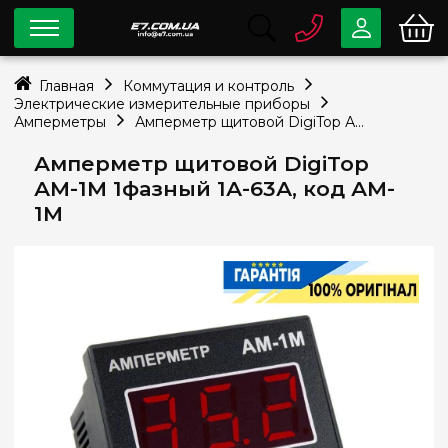
0 800
33-63-07
Главная
Коммутация и контроль
Бесплатно
Электрические измерительные приборы
info@e7.com.ua
Амперметры
Амперметр щитовой DigiTop АМ-1М 1фазный 1А-63А, код АM-1M
044
334-79-78
Амперметр щитовой DigiTop
Viber
Telegram
АМ-1М 1фазный 1А-63А, код АM-
1M